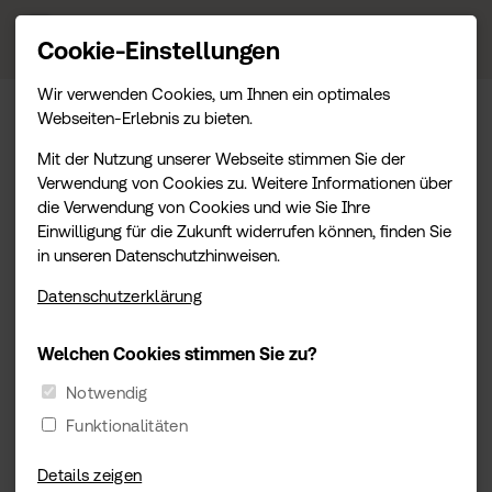
VPI GMBH &
Cookie-Einstellungen
CO.KG
Wir verwenden Cookies, um Ihnen ein optimales
Webseiten-Erlebnis zu bieten.
Mit der Nutzung unserer Webseite stimmen Sie der
Verwendung von Cookies zu. Weitere Informationen über
die Verwendung von Cookies und wie Sie Ihre
Einwilligung für die Zukunft widerrufen können, finden Sie
in unseren Datenschutzhinweisen.
Datenschutzerklärung
Welchen Cookies stimmen Sie zu?
Notwendig
Funktionalitäten
Details zeigen
TÜV SÜD-TIPPS FÜR DEN KAUF UND